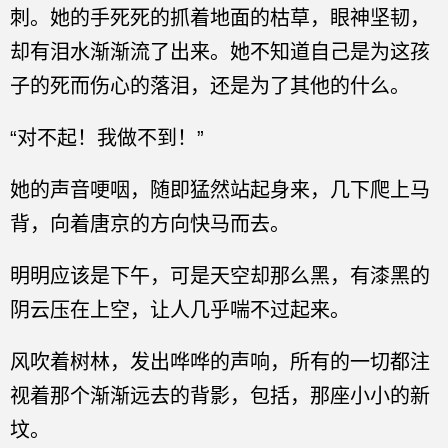
刺。她的手死死的抓着地面的枯草，眼神坚韧，
却有泪水渐渐流了出来。她不知道自己是为这孩
子的死而伤心的落泪，还是为了其他的什么。
“对不起！我做不到！”
她的声音哽咽，随即猛然站起身来，几下爬上马
背，向着唐京的方向快马而去。
明明应该是下午，可是天空却那么黑，有漆黑的
阴云压在上空，让人几乎喘不过起来。
风吹着树林，发出哗哗的声响，所有的一切都注
视着那个渐渐远去的背影，包括，那座小小的新
坟。