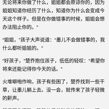
无论将来你做了什么，姐姐都会原谅你的，因为
姐姐知道你经历了什么，知道你为什么会变成今
天这个样子。但是在你做错事的时候，姐姐会想
办法阻止你的。”
“姐姐，”孩子大声说道：“墨儿不会做错事的，我
什么都听姐姐的。”
“好孩子，”楚乔抱住孩子，低低的轻叹：“希望你
将来还能记得你今天的话。”
火堆噼啪作响，孩子有些困了，楚乔找到一些干
草，让墨儿躺上去。没一会，就传来了孩子轻微
的鼾声。