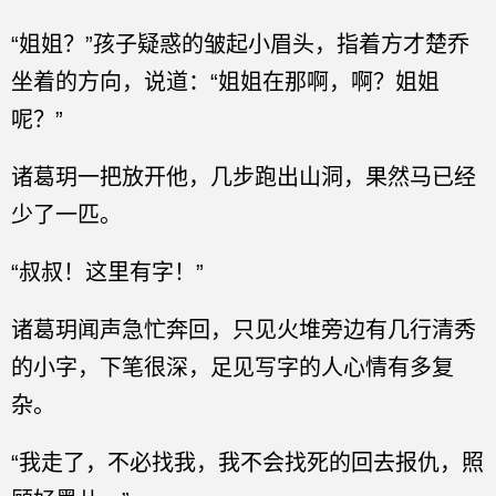
“姐姐？”孩子疑惑的皱起小眉头，指着方才楚乔
坐着的方向，说道：“姐姐在那啊，啊？姐姐
呢？”
诸葛玥一把放开他，几步跑出山洞，果然马已经
少了一匹。
“叔叔！这里有字！”
诸葛玥闻声急忙奔回，只见火堆旁边有几行清秀
的小字，下笔很深，足见写字的人心情有多复
杂。
“我走了，不必找我，我不会找死的回去报仇，照