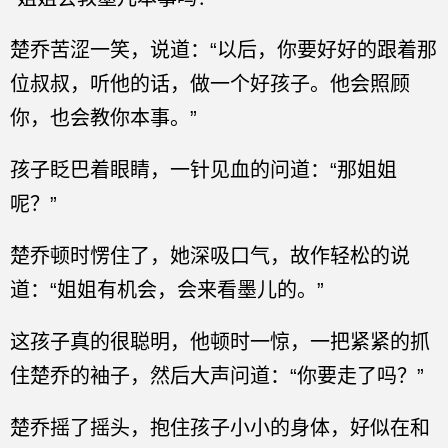
楚乔苦涩一笑，说道：“以后，你要好好的跟着那
位叔叔，听他的话，做一个好孩子。他会照顾
你，也会教你本事。”
孩子眨巴着眼睛，一针见血的问道：“那姐姐
呢？”
楚乔顿时愣住了，她深吸口气，故作轻松的说
道：“姐姐有机会，会来看墨儿的。”
这孩子真的很聪明，他顿时一惊，一把紧紧的抓
住楚乔的袖子，然后大声问道：“你要走了吗？”
楚乔摇了摇头，抱住孩子小小的身体，好似在和