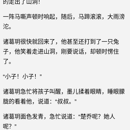
的走出了山洞！
一阵马嘶声顿时响起，随后，马蹄滚滚，大雨滂
沱。
诸葛玥很快就回来了，他甚至还打到了一只兔
子，他笑着走进山洞，刚要说话，却顿时愣住
了。
“小子！小子！”
诸葛玥急忙将孩子叫醒，墨儿揉着眼睛，睡眼朦
胧的看着他，说道：“叔叔。”
诸葛玥面色发青，急忙说道：“楚乔呢？她人
呢？”