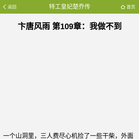
特工皇妃楚乔传
返回
首页
卞唐风雨 第109章：我做不到
一个山洞里，三人费尽心机捡了一些干柴，外面