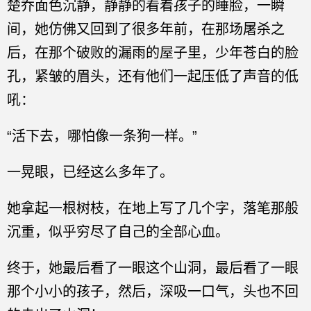
楚乔面色沉静，静静的看着孩子的睡脸，一瞬
间，她仿佛又回到了很多年前，在那场屠杀之
后，在那个破败的漏雨的屋子里，少年苍白的脸
孔，紧皱的眉头，还有他们一起压低了声音的低
吼：
“活下去，哪怕像一条狗一样。”
一晃眼，已经这么多年了。
她拿起一根树枝，在地上写了几个字，落笔那般
沉重，似乎穷尽了自己的全部心血。
终于，她最后看了一眼这个山洞，最后看了一眼
那个小小的孩子，然后，深吸一口气，头也不回