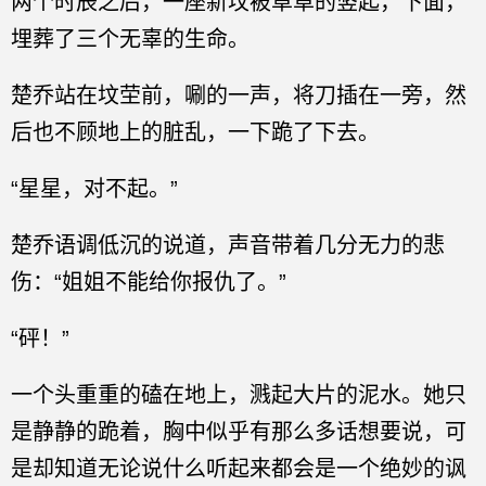
两个时辰之后，一座新坟被草草的竖起，下面，
埋葬了三个无辜的生命。
楚乔站在坟茔前，唰的一声，将刀插在一旁，然
后也不顾地上的脏乱，一下跪了下去。
“星星，对不起。”
楚乔语调低沉的说道，声音带着几分无力的悲
伤：“姐姐不能给你报仇了。”
“砰！”
一个头重重的磕在地上，溅起大片的泥水。她只
是静静的跪着，胸中似乎有那么多话想要说，可
是却知道无论说什么听起来都会是一个绝妙的讽