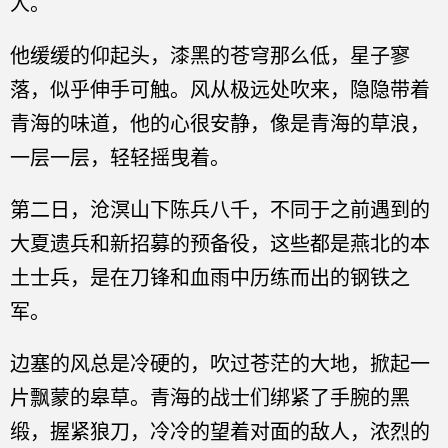
人。
他缓缓的仰起头，漆黑的苍穹那么低，星子寥
落，似乎伸手可触。风从极远处吹来，隐隐带着
青海的味道，他的心很安静，像是青海的草浪，
一层一层，轻轻摇曳着。
第二日，沧溟山下陈兵八千，不同于之前遇到的
大夏遗兵和新招募的预备役，这些都是燕北的本
土士兵，是在刀锋和血雨中历练而出的钢铁之
军。
边塞的风总是冷硬的，吹过苍茫的大地，掀起一
片飘蒙的皋草。青海的战士们绑紧了手腕的黑
缎，握紧狼刀，冷冷的望着对面的敌人，浓烈的