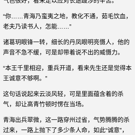
气色很好，看来足以应对长途跋涉的辛苦。”
“你……青海乃蛮夷之地，教化不通，茹毛饮血，
老夫乃读书人，怎能……”
诸葛玥眼锋一转，细长的丹凤眼明亮慑人，他的
声音不急不缓，可是却带着说不出的威慑力。
“本王千里相迎，重兵开道，看来先生还是觉得本
王诚意不够啊。”
这句话说起来云淡风轻，可是里面蕴含着的杀
气，却让高青竹顿时愣在当场。
青海出兵翠微，这一路穿州过省，气势腾腾的杀
过来，一路上抛下了多少条人命，如此“诚意”，