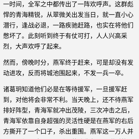
一时间，全军之中都传出了一阵欢呼声。这群彪
悍的青海精锐，从翠微关出发当日，就一直小心
潜行，逢战必退，一路疾驰赶路，也实在将他们
憋坏了。此刻听到终于有仗可打，人人兴高采
烈，大声欢呼了起来。
然而，傍晚时分，燕军终于赶来，可是却没有发
动进攻，反而将城池围起来，不发一兵一卒。
诸葛玥知道他们必是在等待援军，一旦援军赶
到，对他将会非常不利。当天晚上，还不待燕军
排好阵型，青海军就冲出茂陵，三次冲击之后，
青海军依靠自身超强的灵活性硬是在燕军的右后
方撕开了一个口子，杀出重围。燕军这一万人并