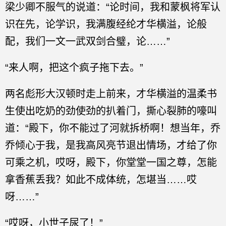
梁少卿不服气的说道：“论时间，我和蒙枫将军认
识在先，论学识，我满腹经纶才华横溢，论般
配，我们一文一武双剑合璧，论……”
“来人啊，把这个疯子拖下去。”
两名彪形大汉顿时走上前来，才华横溢的温柔书
生使出吃奶的劲使劲的扒着门，撕心裂肺的嚎叫
道：“殿下，你不能过了河就拆桥啊！想当年，乔
乔倾心于我，是我高风亮节退出情场，才给了你
可乘之机，哎呀，殿下，你堂堂一国之尊，怎能
拿香蕉丢我？如此不成体统，怎堪当……哎
呀……”
“哎呀，小世子尿了！”