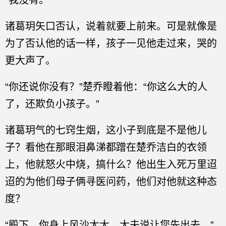
“我没有。”
诸葛玥矢口否认，说着就要上前来。可是就像是
为了否认他的话一样，孩子一见他走过来，哭的
更大声了。
“你还说你没有？”楚乔瞪着他：“你这么大的人
了，还欺负小孩子。”
诸葛玥气的七窍生烟，这小子到底是不是他儿
子？看他在那眼泪鼻涕都蹭在楚乔洁白的衣领
上，他就怒火中烧，搞什么？他出生入死万里迢
迢的为他们母子俩寻医问药，他们对他就这种态
度？
“殿下，你身上风沙太大，大夫说让您先出去。”