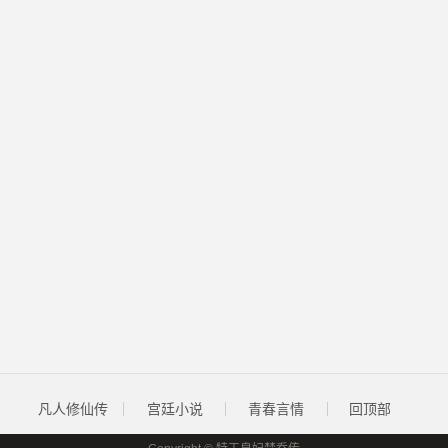
凡人修仙传
宫廷小说
青春言情
回顶部