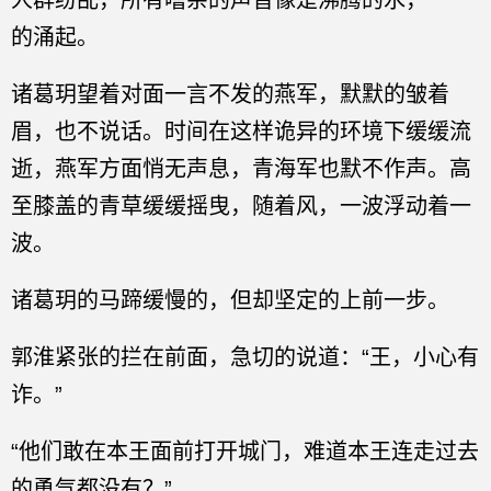
人群纷乱，所有嘈杂的声音像是沸腾的水，一**
的涌起。
诸葛玥望着对面一言不发的燕军，默默的皱着
眉，也不说话。时间在这样诡异的环境下缓缓流
逝，燕军方面悄无声息，青海军也默不作声。高
至膝盖的青草缓缓摇曳，随着风，一波浮动着一
波。
诸葛玥的马蹄缓慢的，但却坚定的上前一步。
郭淮紧张的拦在前面，急切的说道：“王，小心有
诈。”
“他们敢在本王面前打开城门，难道本王连走过去
的勇气都没有？”