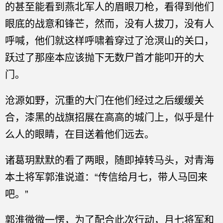
的甚至能看到燕北军人的眉眼刀枪，看得到他们
眼底的战意和锋芒，然而，没有人拔刀，没有人
呼喊，他们就这样呼啸着穿过了沧溟山的关口，
跃过了那座本应该抛下无数尸首才能叩开的大
门。
沧源如野，沉重的大门在他们经过之后缓缓关
合，漆黑的战旗招展在高高的城门上，似乎是什
么人的眼睛，在目送着他们远去。
诸葛玥默默的看了两眼，随即掉转马头，对青海
本土将军郭淮说道：“传信给月七，带人马回来
吧。”
郭淮微微一愣，为了配合此次行动，月七将军和