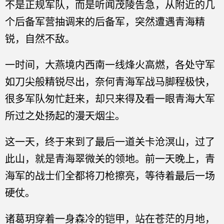
不是正规军队，而是听闻茂陵告急，从附近的几
个后备军营抽调来的后备军，突然遭遇青海精
锐，自然不敌。
一时间，大燕境内西南一线烽火高燃，各处守军
如刀尖般精锐尽出，奈何青海军战马脚程极快，
很多军队匆忙赶来，却只来得及看一眼青海大军
所过之处扬起的漫天烟尘。
这一天，终于来到了最后一道关卡沧溟山，过了
此山，就是青海翠微关的领地。前一天晚上，青
海军的战士们全都将刀枪擦亮，等待着最后一场
硬仗。
诸葛玥穿着一身森冷的铠甲，站在苍茫的月地，