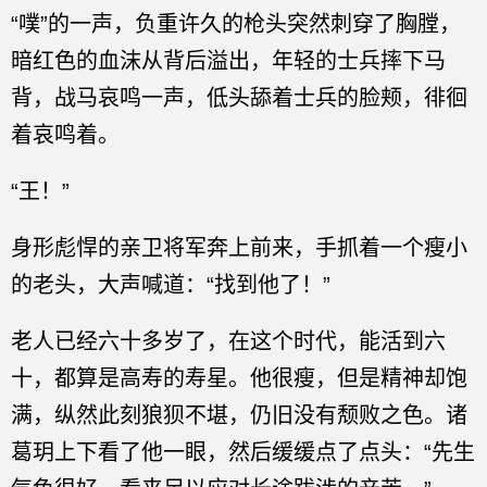
“噗”的一声，负重许久的枪头突然刺穿了胸膛，
暗红色的血沫从背后溢出，年轻的士兵摔下马
背，战马哀鸣一声，低头舔着士兵的脸颊，徘徊
着哀鸣着。
“王！”
身形彪悍的亲卫将军奔上前来，手抓着一个瘦小
的老头，大声喊道：“找到他了！”
老人已经六十多岁了，在这个时代，能活到六
十，都算是高寿的寿星。他很瘦，但是精神却饱
满，纵然此刻狼狈不堪，仍旧没有颓败之色。诸
葛玥上下看了他一眼，然后缓缓点了点头：“先生