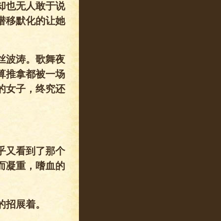
却也无人敢于说
潜移默化的让她
丝波涛。歌舞夜
算推拿都被一场
的女子，终究还
乎又看到了那个
而凝重，嗜血的
的招展着。