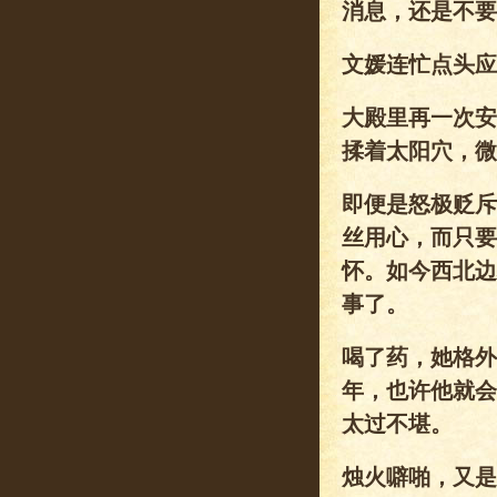
消息，还是不要
文媛连忙点头应
大殿里再一次安
揉着太阳穴，微
即便是怒极贬斥
丝用心，而只要
怀。如今西北边
事了。
喝了药，她格外
年，也许他就会
太过不堪。
烛火噼啪，又是