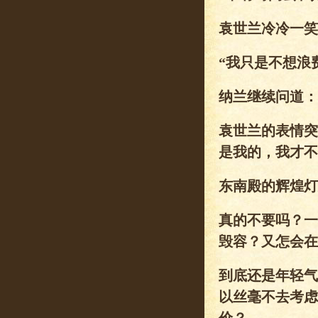
袁世兰冷冷一笑
“我只是不想浪
纳兰继续问道：
袁世兰的表情突
是我的，我才不
东南殿的辉煌灯
真的不要吗？一
毁容？又怎会在
到底还是年轻气
以丝毫不去考虑