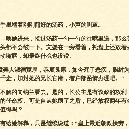
手里端着刚刚煎好的汤药，小声的叫道。
，唤她进来，接过汤药一勺一勺的往嘴里送，那么
头都不会皱一下。文媛在一旁看着，托盘上还放着
动嘴唇，却最终什么也没说。
袁美人淑德宽厚，恭顺良康，如今死于恶疾，赐封
千金，加封她的兄长官衔，着户部酌情办理吧。”
不解的向纳兰看去。是的，长公主是有议政的权利
的任命权。可是自从她病了之后，已经放权两年有
值得吗？
有给她解释，只是继续说道：“皇上最近朝政操劳