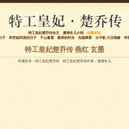
特工皇妃楚乔传全文
潇湘冬儿介绍
收藏本站
日子
和空姐同居的日子
千山暮雪
最美的时光
先婚厚爱
云中歌 大汉情缘
华
特工皇妃楚乔传 燕红 玄墨
所属目录：
特工皇妃楚乔传
特工皇妃楚乔传作者：潇湘冬儿