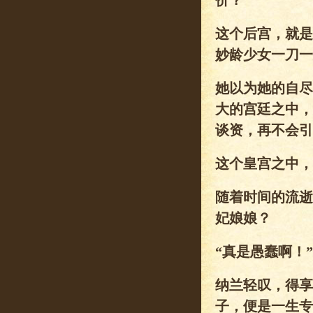
价？
这个后宫，就是
妙龄少女一刀一
她以为她的自尽
大的宫廷之中，
谈资，再不会引
这个皇宫之中，
随着时间的流逝
妃娘娘？
“真是愚蠢啊！”
纳兰轻叹，得享
子，便是一生专