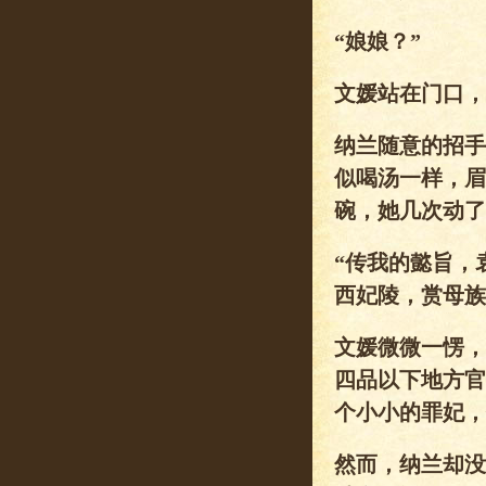
“娘娘？”
文媛站在门口，
纳兰随意的招手
似喝汤一样，眉
碗，她几次动了
“传我的懿旨，
西妃陵，赏母族
文媛微微一愣，
四品以下地方官
个小小的罪妃，
然而，纳兰却没