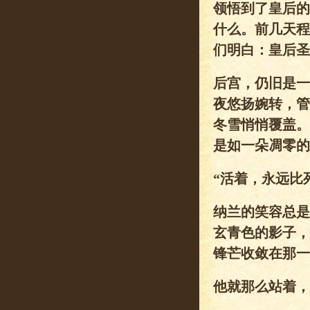
领悟到了皇后的
什么。前几天程
们明白：皇后圣
后宫，仍旧是一
夜悠扬婉转，管
冬雪悄悄覆盖。
是如一朵凋零的
“活着，永远比
纳兰的笑容总是
玄青色的影子，
锋芒收敛在那一
他就那么站着，