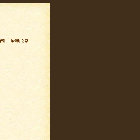
胥引
山楂树之恋