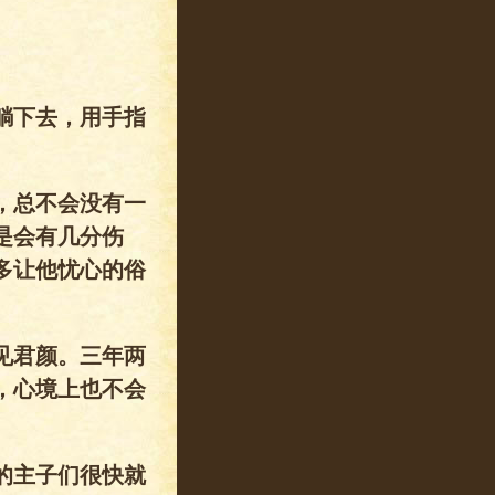
躺下去，用手指
，总不会没有一
是会有几分伤
多让他忧心的俗
见君颜。三年两
，心境上也不会
的主子们很快就