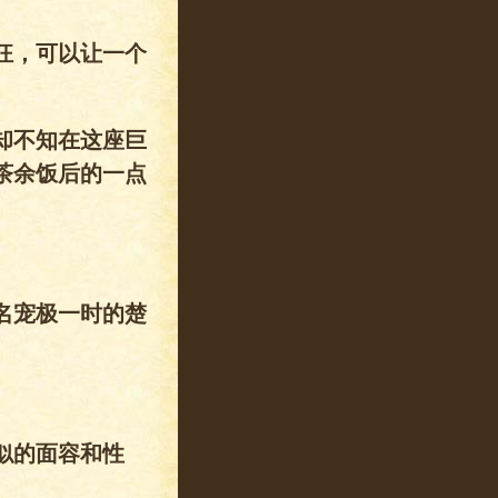
狂，可以让一个
却不知在这座巨
茶余饭后的一点
名宠极一时的楚
似的面容和性