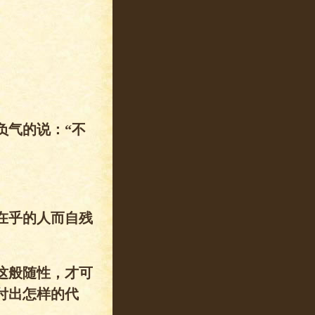
负气的说：“不
。
在乎的人而自残
这般随性，才可
付出怎样的代