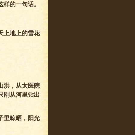
这样的一句话。
天上地上的雪花
山洪，从太医院
只刚从河里钻出
子里晾晒，阳光