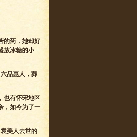
苦的药，她却好
盛放冰糖的小
为六品惠人，葬
，也有怀宋地区
余，如今为了一
，袁美人去世的