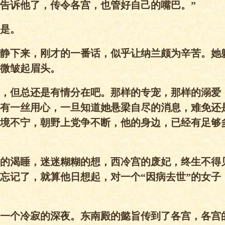
告诉他了，传令各宫，也管好自己的嘴巴。”
是。
静下来，刚才的一番话，似乎让纳兰颇为辛苦。她
微皱起眉头。
，但总还是有情分在吧。那样的专宠，那样的溺爱
有一丝用心，一旦知道她悬梁自尽的消息，难免还
境不宁，朝野上党争不断，他的身边，已经有足够
的渴睡，迷迷糊糊的想，西冷宫的废妃，终生不得
忘记了，就算他日想起，对一个“因病去世”的女子
一个冷寂的深夜。东南殿的懿旨传到了各宫，各宫