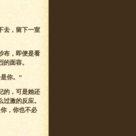
下去，留下一室
纱布，即便是看
烈的面容。
是你。”
妃的，可是她还
么过激的反应。
是你，你也不必