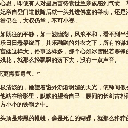
心思，即便有人对皇后善待袁世兰亲族感到气愤，
妃亲自登门道歉随后就一头扎进佛堂的举动，还是
眷仍在，大权仍掌，不可小视。
如既往的平静，如一波幽湖，风浪平和，看不到半
乐日日悬梁绕耳，其乐融融的外衣之下，所有的谋
宫廷这样大，俗事这样多，那个心如冰雪眼若寒锋
残花，就那么轻飘飘的落下去，没有一点声音。
死更需要勇气。”
极清淡的，她望着窗外渐渐明媚的天光，依稀间似
他站在暗影里，默默的望着自己，腰间的长剑古朴
方小小的铁鞘之中。
头顶是漆黑的帷幔，像是死亡的蝴蝶，就那么狰狞