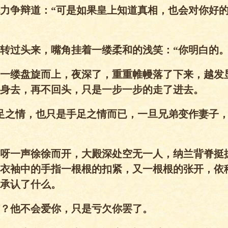
力争辩道：“可是如果皇上知道真相，也会对你好
兰转过头来，嘴角挂着一缕柔和的浅笑：“你明白的。
一缕盘旋而上，夜深了，重重帷幔落了下来，越发
身去，再不回头，只是一步一步的走了进去。
足之情，也只是手足之情而已，一旦兄弟变作妻子
呀一声徐徐而开，大殿深处空无一人，纳兰背脊挺
衣袖中的手指一根根的扣紧，又一根根的张开，依
承认了什么。
？他不会爱你，只是亏欠你罢了。