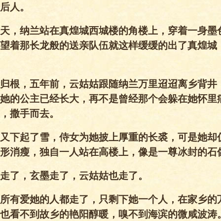
后人。
天，纳兰站在真煌城西城楼的角楼上，穿着一身墨
望着那长龙般的送亲队伍就这样缓缓的出了真煌城
归根，五年前，云姑姑跟随纳兰万里迢迢离乡背井
她的公主已经长大，再不是曾经那个会躲在她怀里
，撒手而去。
又下起了雪，侍女为她披上厚重的长裘，可是她却
形消瘦，独自一人站在高楼上，像是一尊冰封的石
走了，玄墨走了，云姑姑也走了。
所有爱她的人都走了，只剩下她一个人，在家乡的
也看不到故乡的艳阳醇暖，嗅不到海滨的微咸波涛