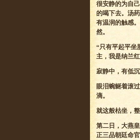
很安静的为自己
的喝下去。汤药
有温润的触感。
然。
“只有平起平坐
主，我是纳兰红
寂静中，有低沉
眼泪蜿蜒着滚过
滴。
就这般枯坐，整
第二日，大燕皇
正三品朝廷命官