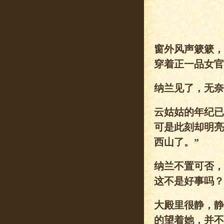
窗外风声簌簌，
穿着正一品女官
纳兰见了，无奈
云姑姑的年纪已
可是此刻却明亮
西山了。”
纳兰不置可否，
这不是好事吗？
大殿里很静，静
的望着她，并不