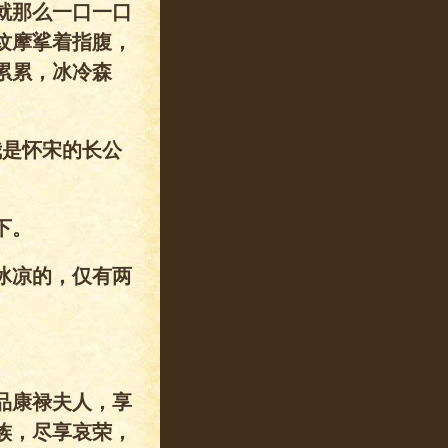
就那么一口一口
纹摩挲着指腹，
累累，冰冷森
我是怀宋的长公
下。
冰凉的，仅有两
品康禄夫人，享
族，尽享哀荣，