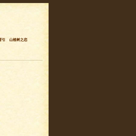
胥引
山楂树之恋