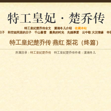
特工皇妃楚乔传全文
潇湘冬儿介绍
收藏本站
日子
和空姐同居的日子
千山暮雪
最美的时光
先婚厚爱
云中歌 大汉情缘
华
特工皇妃楚乔传 燕红 梨花（终篇）
所属目录：
特工皇妃楚乔传
特工皇妃楚乔传作者：潇湘冬儿