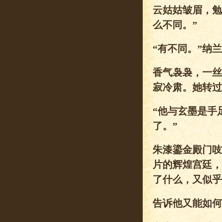
云姑姑皱眉，勉
么不同。”
“有不同。”纳
香气袅袅，一丝
寂冷肃。她转过
“他与玄墨是手
了。”
朱漆鎏金殿门吱
片的辉煌宫廷，
了什么，又似乎
告诉他又能如何