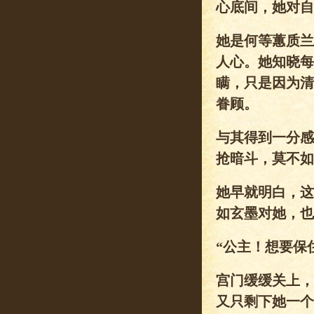
心底间，她对自
她是何等蕙质兰
人心。她知晓每
瞒，只是因为清
眷顾。
与其得到一分感
抢暗斗，莫不如
她早就明白，这
如玄墨对她，也
“公主！想要保
宫门缓缓关上，
又只剩下她一个