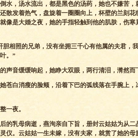
倒水，汤水流出，都是黑色的汤药，她也不嫌苦，
还散发着热气，盘旋着一圈圈向上，杯壁的兰刻花
就像是大婚之夜，她的手指轻触到他的肌肤，伤寒
肝胆相照的兄弟，没有坐拥三千心有他属的夫君，
叶。”
的声音缓缓响起，她睁大双眼，两行清泪，潸然而
她苍白消瘦的脸颊，沿着下巴的弧线落在手腕上，
整一夜。
后的乳母病逝，燕洵亲自下旨，册封云姑姑为从二
灵仪。云姑姑一生未嫁，没有夫家，就赏了她的母