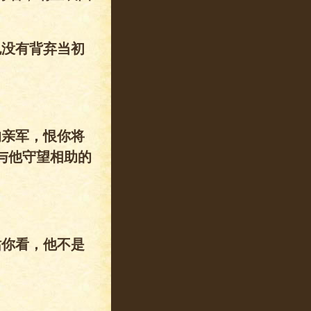
也没有背弃当初
的亲军，恨你将
与他守望相助的
姑你看，他不是