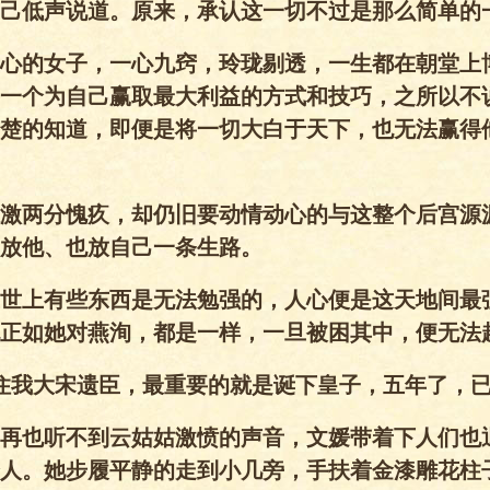
己低声说道。原来，承认这一切不过是那么简单的
心的女子，一心九窍，玲珑剔透，一生都在朝堂上
一个为自己赢取最大利益的方式和技巧，之所以不
楚的知道，即便是将一切大白于天下，也无法赢得
激两分愧疚，却仍旧要动情动心的与这整个后宫源
放他、也放自己一条生路。
世上有些东西是无法勉强的，人心便是这天地间最
正如她对燕洵，都是一样，一旦被困其中，便无法
住我大宋遗臣，最重要的就是诞下皇子，五年了，已
再也听不到云姑姑激愤的声音，文媛带着下人们也
人。她步履平静的走到小几旁，手扶着金漆雕花柱