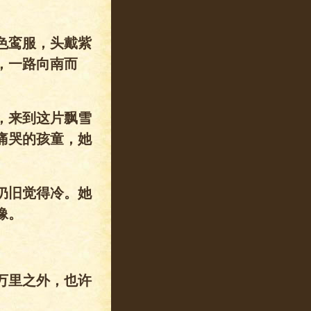
色鸾服，头戴紫
，一路向南而
，来到这片飘雪
痛哭的孩童，她
仍旧觉得冷。她
像。
万里之外，也许
。