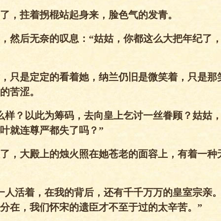
了，拄着拐棍站起身来，脸色气的发青。
，然后无奈的叹息：“姑姑，你都这么大把年纪了
，只是定定的看着她，纳兰仍旧是微笑着，只是那
的苦涩。
么样？以此为筹码，去向皇上乞讨一丝眷顾？姑姑
叶就连尊严都失了吗？”
了，大殿上的烛火照在她苍老的面容上，有着一种
一人活着，在我的背后，还有千千万万的皇室宗亲
分在，我们怀宋的遗臣才不至于过的太辛苦。”