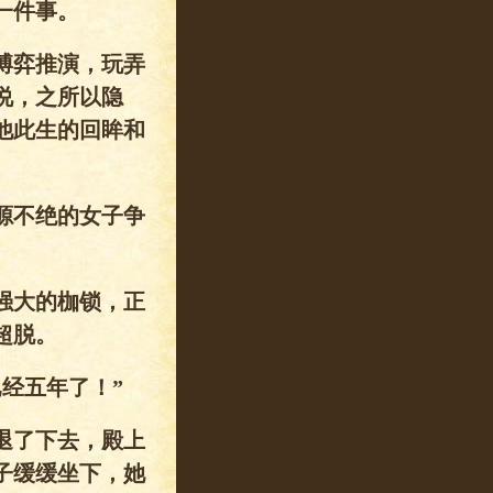
一件事。
博弈推演，玩弄
说，之所以隐
他此生的回眸和
源不绝的女子争
强大的枷锁，正
超脱。
经五年了！”
退了下去，殿上
子缓缓坐下，她