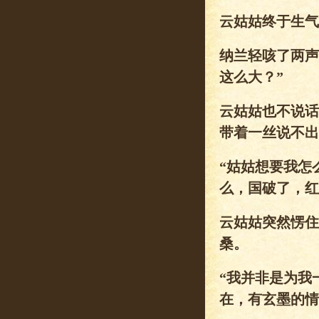
云姑姑终于生气
纳兰轻咳了两声
这么大？”
云姑姑也不说话
带着一丝说不出
“姑姑想要我怎
么，国破了，红
云姑姑突然愣住
桑。
“我并非是为我
在，有玄墨的情