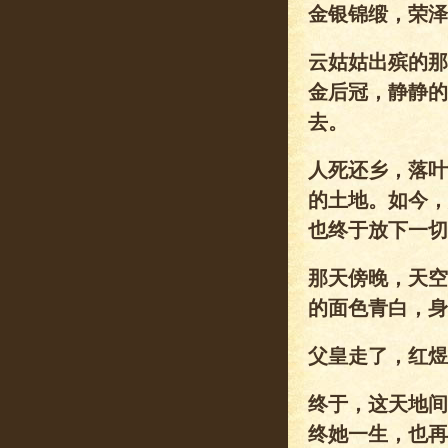
金银锦缎，荣泽
云姑姑出殡的那
金后冠，静静的
去。
人死还乡，落叶
的土地。如今，
也终于放下一切
那天傍晚，天空
的面色青白，身
父皇走了，红煜
终于，这天地间
终她一生，也再