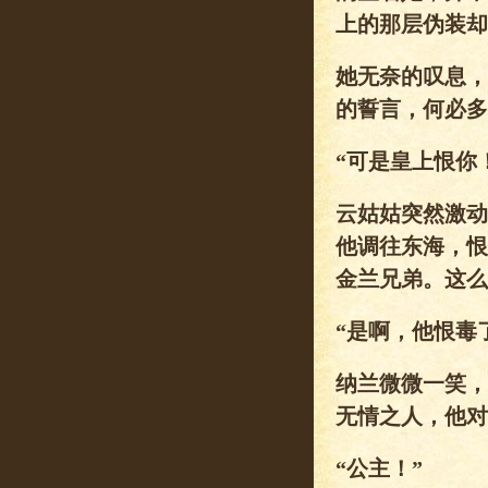
上的那层伪装却
她无奈的叹息，
的誓言，何必多
“可是皇上恨你
云姑姑突然激动
他调往东海，恨
金兰兄弟。这么
“是啊，他恨毒
纳兰微微一笑，
无情之人，他对
“公主！”