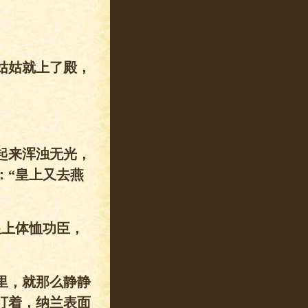
姑姑就上了殿，
起来浑浊无光，
：“皇上又去燕
皇上体恤功臣，
里，就那么静静
盯着，纳兰表面