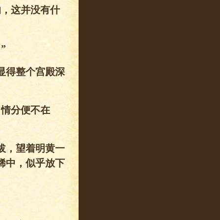
的，这并没有什
”
显得整个宫殿深
，情分便不在
拔，望着明黄一
稀中，似乎放下