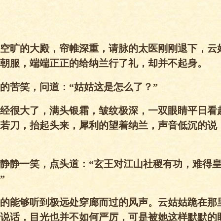
空旷的大殿，帘帷深重，请脉的太医刚刚退下，云
朝服，端端正正的给纳兰行了礼，却并不起身。
的苦笑，问道：“姑姑这是怎么了？”
经很大了，满头银霜，皱纹极深，一双眼睛平日看
若刀，抬起头来，犀利的望着纳兰，声音低沉的说
静静一笑，点头道：“玄王对江山社稷有功，难得
”
的能够听到极远处穿廊而过的风声。云姑姑跪在那
说话，目光也并不如何严厉，可是被她这样默默的