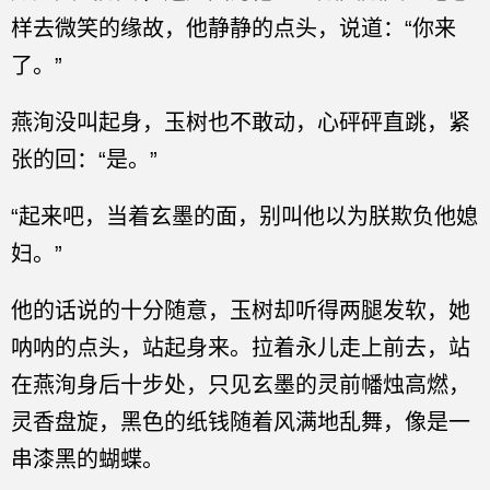
样去微笑的缘故，他静静的点头，说道：“你来
了。”
燕洵没叫起身，玉树也不敢动，心砰砰直跳，紧
张的回：“是。”
“起来吧，当着玄墨的面，别叫他以为朕欺负他媳
妇。”
他的话说的十分随意，玉树却听得两腿发软，她
呐呐的点头，站起身来。拉着永儿走上前去，站
在燕洵身后十步处，只见玄墨的灵前幡烛高燃，
灵香盘旋，黑色的纸钱随着风满地乱舞，像是一
串漆黑的蝴蝶。