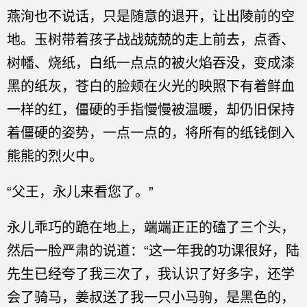
燕洵也不说话，只是随意的退开，让出陵前的空
地。玉树带着孩子战战兢兢的走上前去，点香、
树幡、烧纸，白纸一点点的被火焰吞没，变成漆
黑的纸灰，苍白的脸颊在火光的映照下有着鲜血
一样的红，僵硬的手指慢慢被温暖，却仍旧保持
着僵硬的姿势，一点一点的，将所有的纸钱倒入
熊熊的烈火中。
“父王，永儿来看您了。”
永儿乖巧的跪在地上，端端正正的磕了三个头，
然后一脸严肃的说道：“这一年我的功课很好，陆
先生已经夸了我三次了，我认识了好多字，还学
会了骑马，姜叔送了我一只小马驹，是黑色的，