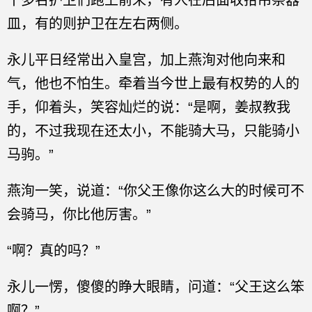
十多名护卫们跑上前来，有人在后面收拾吊祭器
皿，有的则护卫在左右两侧。
永儿平日经常出入皇宫，加上燕洵对他向来和
气，他也不怕生。牵着当今世上最有权势的人的
手，仰着头，笑容灿烂的说：“是啊，姜叔教我
的，不过我现在还太小，不能骑大马，只能骑小
马驹。”
燕洵一笑，说道：“你父王像你这么大的时候可不
会骑马，你比他厉害。”
“啊？真的吗？”
永儿一愣，傻傻的睁大眼睛，问道：“父王这么笨
啊？”