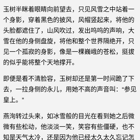
玉树半眯着眼睛向前望去，只见风雪之中站着一
个身影，穿着黑色的披风，风帽竖起来，将他的
头脸都遮住了，山风吹过，发出呜呜的声响，大
雪在他的身侧盘旋，将他和整个世界隔绝开，只
见一个孤寂的身影，像是一棵巍峨的苍松，挺拔
的似乎能将整个天地撑开。
即便是看不清脸容，玉树却还是第一时间跪了下
去，一拉身侧的永儿，用她不高的声音叫：“参见
皇上。”
燕洵转过头来，如冰雪般的目光在看到她之后微
微有些松动，他淡淡一笑，笑容有些僵硬，也不
知是天气太冷，还是因为他已经太久太久忘记怎