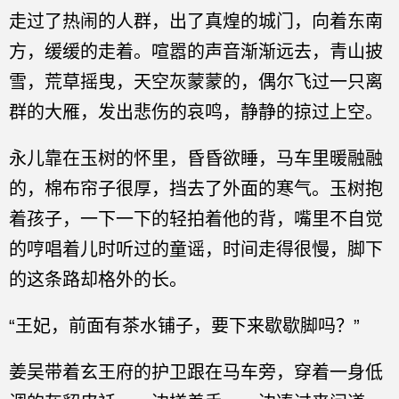
走过了热闹的人群，出了真煌的城门，向着东南
方，缓缓的走着。喧嚣的声音渐渐远去，青山披
雪，荒草摇曳，天空灰蒙蒙的，偶尔飞过一只离
群的大雁，发出悲伤的哀鸣，静静的掠过上空。
永儿靠在玉树的怀里，昏昏欲睡，马车里暖融融
的，棉布帘子很厚，挡去了外面的寒气。玉树抱
着孩子，一下一下的轻拍着他的背，嘴里不自觉
的哼唱着儿时听过的童谣，时间走得很慢，脚下
的这条路却格外的长。
“王妃，前面有茶水铺子，要下来歇歇脚吗？”
姜吴带着玄王府的护卫跟在马车旁，穿着一身低