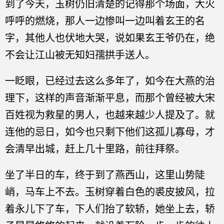
到了今天，玉树仍旧清楚的记得那个场面，大火
呼呼的燃烧，那人一边惨叫一边叫着玄王的名
字，其他人也伏地大哭，说如果玄王爷仍在，绝
不会让江山被无知妇孺拱手送人。
一眨眼，已经过去这么多年了，如今在大燕的治
理下，这样的声音渐渐平息，而那个曾经被大宋
百姓视为救星的男人，也越来越少人提及了。就
连他的忌日，如今也只剩下他们这孤儿寡母，才
会清早出城，赶上几十里路，前往拜祭。
坐了半日的车，终于到了燕西山，这里山势陡
峭，马车上不去。玉树穿着白色的裘皮披风，拉
着永儿下了车，下人们抬了软轿，她坐上去，轿