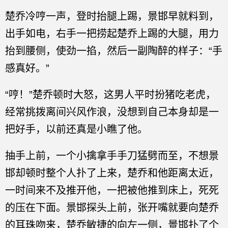
楚乔冷哼一声，登时抬腿上踢，景邯早就料到，
出手如电，右手一把捞起楚乔上踢的大腿，用力
抬到腰侧，使劲一掐，然后一副陶醉的样子：“手
感真好。”
“哼！”楚乔顿时大怒，这男人平时扮猪吃老虎，
经常挑拨离间兴风作浪，没想到自己本身却是一
把好手，以前还真是小瞧了他。
抽手上前，一个小擒拿手手刀猛劈而至，不想景
邯却顿时整个人扑了上来，楚乔和他距离太近，
一时间来不及推开他，一把被他推到床上，死死
的压在下面。景邯探头上前，张开嘴就要向楚乔
的耳珠吻来，楚乔敏捷的向左一侧，景邯扑了个