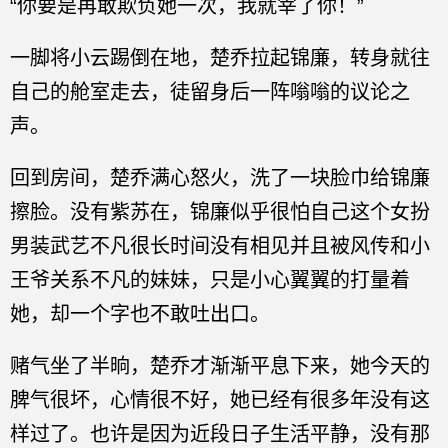
“你要是再敢欺负她一次，我就宰了你！”
一脚将小云踢倒在地，楚乔拉起锦廉，转身就往
自己的舱室走去，徒留身后一阵嗡嗡的议论之
声。
回到房间，楚乔满心怒火，洗了一块脸巾给锦廉
擦脸。没有紫苏在，锦廉似乎很怕自己这个女扮
男装武艺不凡很长时间没有相见并且被风传和小
王爷关系不凡的妹妹，只是小心翼翼的打量着
她，却一个字也不敢吐出口。
赌气坐了半晌，楚乔才渐渐平息下来，她今天的
脾气很坏，心情很不好，她已经有很多年没有这
样过了。也许是因为近段日子生活平静，没有那