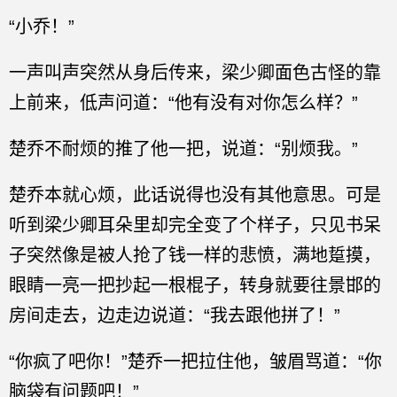
“小乔！”
一声叫声突然从身后传来，梁少卿面色古怪的靠
上前来，低声问道：“他有没有对你怎么样？”
楚乔不耐烦的推了他一把，说道：“别烦我。”
楚乔本就心烦，此话说得也没有其他意思。可是
听到梁少卿耳朵里却完全变了个样子，只见书呆
子突然像是被人抢了钱一样的悲愤，满地踅摸，
眼睛一亮一把抄起一根棍子，转身就要往景邯的
房间走去，边走边说道：“我去跟他拼了！”
“你疯了吧你！”楚乔一把拉住他，皱眉骂道：“你
脑袋有问题吧！”