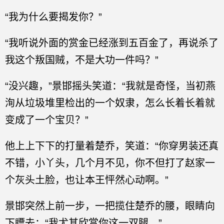
“我为什么要揭发你？”
“我听说外面的赏金已经涨到五百金了，再说杀了
我这个叛国贼，不是大功一件吗？”
“没兴趣，”景邯摇头笑道：“我就是奇怪，当初燕
洵从垃圾堆里检出的一个奴隶，怎么长着长着就
变成了一个宝贝？”
他上上下下的打量着楚乔，笑道：“你穿男装还真
不错，小丫头，几个月不见，你不但打了赵家一
个灰头土脸，也让本王怦然心动啊。”
景邯突然上前一步，一把揽住楚乔的腰，眼睛向
下瞟去：“我尤其欣赏你这一双腿。”