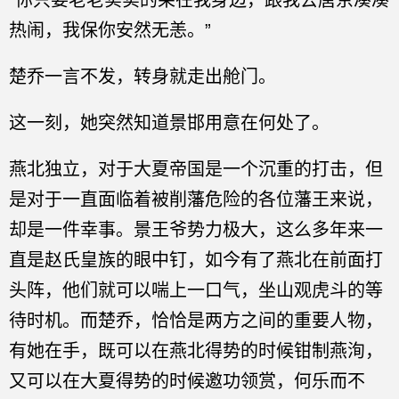
“你只要老老实实的呆在我身边，跟我去唐京凑凑
热闹，我保你安然无恙。”
楚乔一言不发，转身就走出舱门。
这一刻，她突然知道景邯用意在何处了。
燕北独立，对于大夏帝国是一个沉重的打击，但
是对于一直面临着被削藩危险的各位藩王来说，
却是一件幸事。景王爷势力极大，这么多年来一
直是赵氏皇族的眼中钉，如今有了燕北在前面打
头阵，他们就可以喘上一口气，坐山观虎斗的等
待时机。而楚乔，恰恰是两方之间的重要人物，
有她在手，既可以在燕北得势的时候钳制燕洵，
又可以在大夏得势的时候邀功领赏，何乐而不