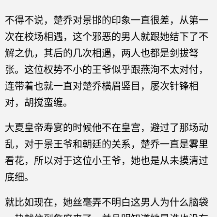
不得不说，楚乔对景邯的印象一直很差，从第一
次在校场相遇，这个邪恶的男人就跟她结下了不
解之仇，其后的几次相遇，两人也都是剑拔弩
张。这位权势不小的王爷似乎跟燕洵不太对付，
连带着也就一直对楚乔横眉竖目，屡次针锋相
对，胡搅蛮缠。
大夏皇帝寿宴的时候他不在皇宫，避过了那场动
乱，对于景王爷和朝廷的关系，楚乔一直是雾里
看花，所以对于这位小王爷，她也是从未摸清过
底细。
就比如现在，她丝毫弄不明白这男人为什么脑袋