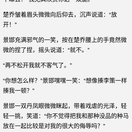
楚乔皱着眉头微微向后仰去，沉声说道：“放
开！”
景邯充满邪气的一笑，按在楚乔腰上的手竟然微
微的捏了捏，摇头说道：“就不。”
“再不松开我就不客气了。”
“你想怎么样？”景邯嘿嘿一笑：“想像揍李策一样
揍我一顿？”
景邯一双丹凤眼微微眯起，带着戏虐的光泽，轻
轻一挑，笑道：“你不觉得把我和那种没品的种马
放在一起比较是对我的很大的侮辱吗？”