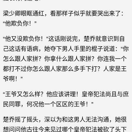
梁少卿眼眶通红，看那样子似乎就要哭出来了：
“他欺负你！”
“他又没欺负你！”这话刚说完，楚乔就意识到自
己这话有语病，她夺下男人手里的棍子说道：“你
怎么跟人家拼？你拿什么跟人家拼？你连我一个
都打不过你怎么跟人家那么多手下打？人家是王
爷啊！”
“王爷又怎么样？他应该讲理！皇帝犯法尚且与庶
民同罪，何况他一个区区的王爷！”
楚乔摇了摇头，深以为和这男人无法沟通，她很
想问问他古往今来见过哪个皇帝犯法被砍了头下