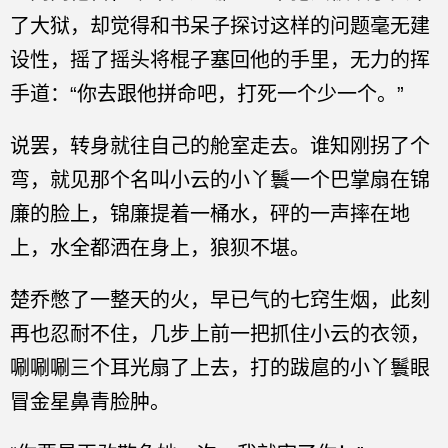
了大狱，却觉得和书呆子探讨这样的问题毫无建
设性，摇了摇头将棍子塞回他的手里，无力的挥
手道：“你去跟他拼命吧，打死一个少一个。”
说罢，转身就往自己的舱室走去。谁知刚拐了个
弯，就见那个名叫小云的小丫鬟一个巴掌扇在锦
廉的脸上，锦廉提着一桶水，砰的一声摔在地
上，水全都洒在身上，狼狈不堪。
楚乔憋了一整天的火，早已气的七窍生烟，此刻
再也忍耐不住，几步上前一把抓住小云的衣领，
唰唰唰三个耳光扇了上去，打的跋扈的小丫鬟眼
冒金星鼻青脸肿。