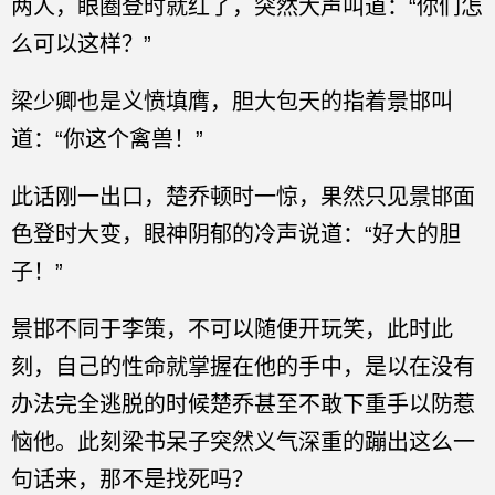
两人，眼圈登时就红了，突然大声叫道：“你们怎
么可以这样？”
梁少卿也是义愤填膺，胆大包天的指着景邯叫
道：“你这个禽兽！”
此话刚一出口，楚乔顿时一惊，果然只见景邯面
色登时大变，眼神阴郁的冷声说道：“好大的胆
子！”
景邯不同于李策，不可以随便开玩笑，此时此
刻，自己的性命就掌握在他的手中，是以在没有
办法完全逃脱的时候楚乔甚至不敢下重手以防惹
恼他。此刻梁书呆子突然义气深重的蹦出这么一
句话来，那不是找死吗？