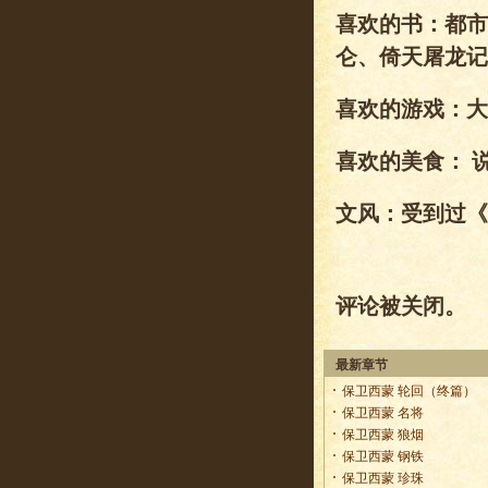
喜欢的书：都市
仑、倚天屠龙记
喜欢的游戏：大
喜欢的美食： 
文风：受到过《
评论被关闭。
最新章节
保卫西蒙 轮回（终篇）
保卫西蒙 名将
保卫西蒙 狼烟
保卫西蒙 钢铁
保卫西蒙 珍珠