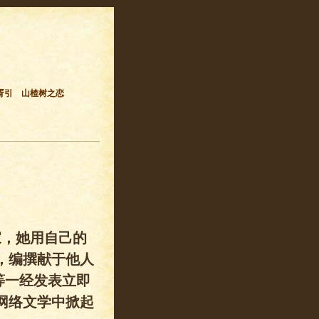
胥引
山楂树之恋
家，她用自己的
，编撰献于他人
等一经发表立即
网络文学中掀起