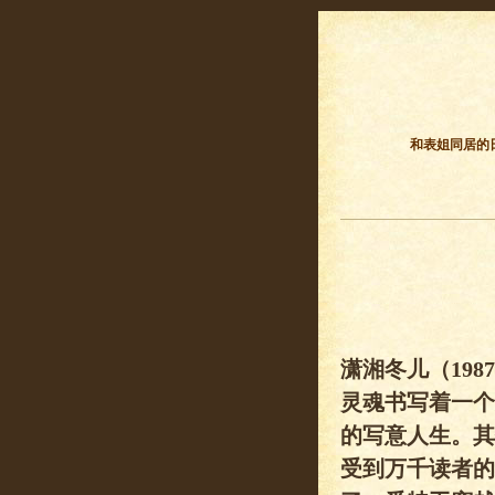
和表姐同居的
潇湘冬儿（19
灵魂书写着一个
的写意人生。其
受到万千读者的