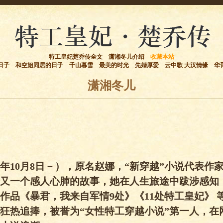
特工皇妃楚乔传全文
潇湘冬儿介绍
收藏本站
日子
和空姐同居的日子
千山暮雪
最美的时光
先婚厚爱
云中歌 大汉情缘
华
潇湘冬儿
87年10月8日－），原名赵娜，“新穿越”小说代表作
又一个感人心肺的故事，她在人生旅途中跋涉感知
作品《暴君，我来自军情9处》《11处特工皇妃》 
狂热追捧，被誉为“女性特工穿越小说”第一人，在