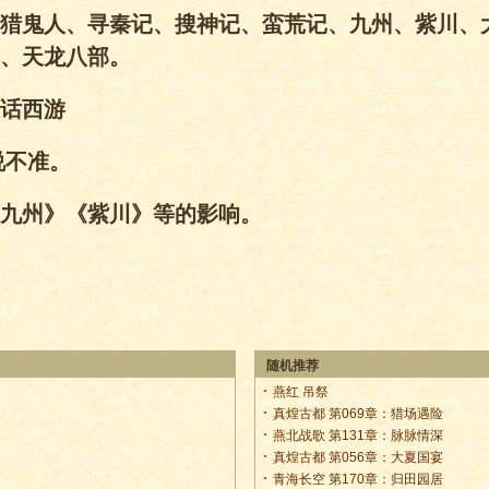
猎鬼人、寻秦记、搜神记、蛮荒记、九州、紫川、
、天龙八部。
话西游
说不准。
九州》《紫川》等的影响。
随机推荐
燕红 吊祭
真煌古都 第069章：猎场遇险
燕北战歌 第131章：脉脉情深
真煌古都 第056章：大夏国宴
青海长空 第170章：归田园居