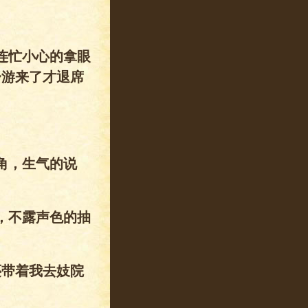
连忙小心的拿眼
舒游来了才退席
角，生气的说
，不露声色的抽
还带着我去妓院