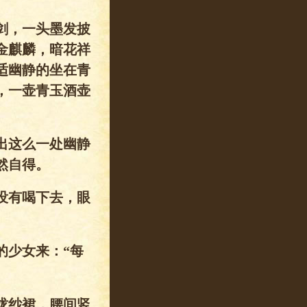
剑，一头墨发披
金麒麟，暗花祥
适幽静的坐在青
，一壶青玉酒壶
出这么一处幽静
然自得。
没有喝下去，眼
的少女来：“每
拢纱裙，腰间竖