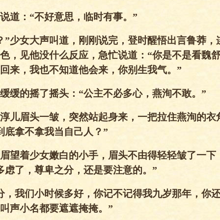
说道：“不好意思，临时有事。”
？”少女大声叫道，刚刚说完，登时醒悟出言鲁莽，
色，见他没什么反应，急忙说道：“你是不是看魏
回来，我也不知道他会来，你别生我气。”
缓缓的摇了摇头：“公主不必多心，燕洵不敢。”
”淳儿眉头一皱，突然站起身来，一把拉住燕洵的衣
到底拿不拿我当自己人？”
眉望着少女嫩白的小手，眉头不由得轻轻皱了一下
多虑了，尊卑之分，还是要注意的。”
分，我们小时候多好，你记不记得我九岁那年，你
叫声小名都要遮遮掩掩。”