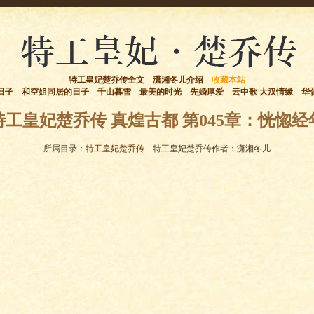
特工皇妃楚乔传全文
潇湘冬儿介绍
收藏本站
日子
和空姐同居的日子
千山暮雪
最美的时光
先婚厚爱
云中歌 大汉情缘
华
特工皇妃楚乔传 真煌古都 第045章：恍惚经
所属目录：
特工皇妃楚乔传
特工皇妃楚乔传作者：潇湘冬儿