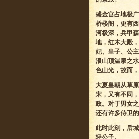
盛金宫占地极广
桥楼阁，更有西
河极深，兵甲森
地，红木大殿，
妃、皇子、公主
浪山顶温泉之水
色山光，故而，
大夏皇朝从草原
宋，又有不同，
政。对于男女之
还有许多侍卫的
此时此刻，后城
轻公子。