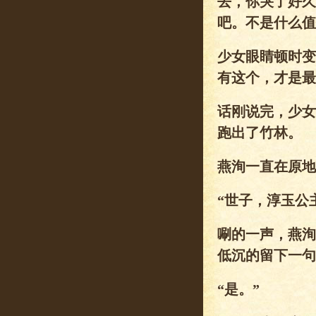
去，你哭了好久
吧。不是什么值
少女眼睛顿时变
有这个，才是最
话刚说完，少女
跑出了竹林。
燕洵一直在原地
“世子，淳玉公
唰的一声，燕洵
低沉的留下一句
“是。”