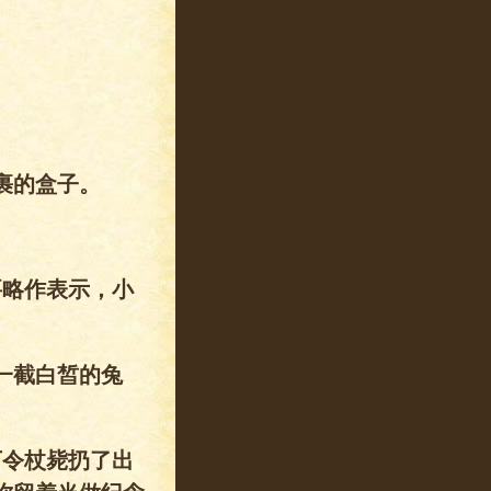
裹的盒子。
要略作表示，小
一截白皙的兔
下令杖毙扔了出