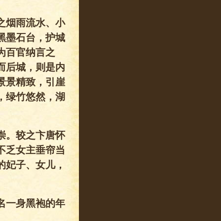
之烟雨流水、小
黑墨石台，护城
为百官纳言之
而后城，则是内
景景精致，引崖
，绿竹悠然，湖
崇。较之卞唐怀
不乏女主垂帘当
的妃子、女儿，
名一身黑袍的年