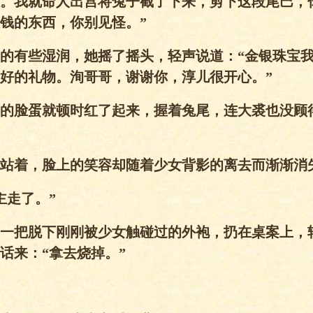
。我就命人出宫将兔子截了下来，剪下这段尾巴，
钱的东西，你别见怪。”
的有些湿润，她摇了摇头，轻声说道：“金银珠宝
好的礼物。洵哥哥，谢谢你，淳儿很开心。”
的脸蛋就顿时红了起来，握着兔尾，连大裘也没顾
站着，脸上的笑容却随着少女背影的离去而渐渐消
主走了。”
一把脱下刚刚被少女触碰过的外袍，扔在桌案上，
话来：“拿去烧掉。”