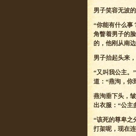
男子笑容无波的
“你能有什么事
角瞥着男子的脸
的，他刚从南边
男子抬起头来，
“又叫我公主。
道：“燕洵，你
燕洵垂下头，皱
出衣服：“公主
“该死的尊卑之
打架呢，现在连