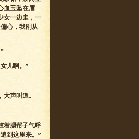
心血玉坠在眉
少女一边走，一
最偏心，我刚从
”
”
女儿啊。”
，大声叫道。
鼓着腮帮子气呼
追到这里来。”