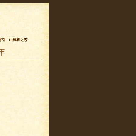
胥引
山楂树之恋
年