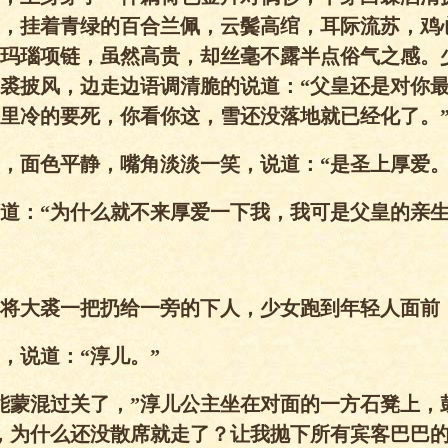
，挂着青绿的百合兰佩，云鬓高绾，耳际流苏，鸡
玛瑙项链，虽然高贵，却丝毫不露半点俗气之感。
裘披风，边走边语调清脆的说道：“父皇还是对你
里冷的要死，你看你这，雪还没落地就已经化了。
，面色平静，嘴角淡淡一笑，说道：“是圣上厚爱。
哼道：“为什么就不来厚爱一下我，我可是父皇的亲生
”将大裘一把扔给一旁的下人，少女跑到年轻人面前
，说道：“淳儿。”
能蒙混过关了，”淳儿公主坐在对面的一方石凳上，
，为什么还没散席就走了？让我抛下所有宾客巴巴的