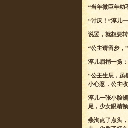
“当年微臣年幼
“讨厌！”淳儿
说罢，就想要转
“公主请留步，
淳儿眉梢一扬：
“公主生辰，虽
小心意，公主收
淳儿一张小脸顿
尾，少女眼睛顿
燕洵点了点头，