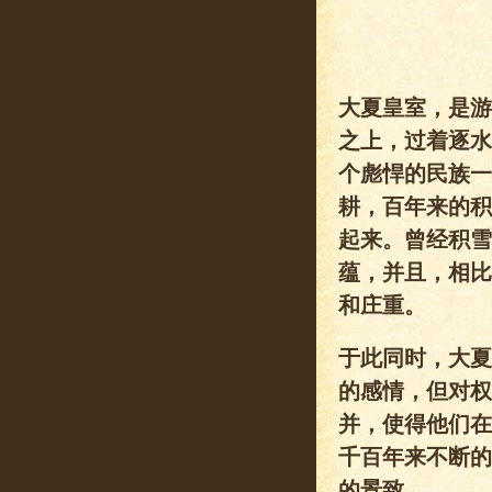
大夏皇室，是游
之上，过着逐水
个彪悍的民族一
耕，百年来的积
起来。曾经积雪
蕴，并且，相比
和庄重。
于此同时，大夏
的感情，但对权
并，使得他们在
千百年来不断的
的景致。