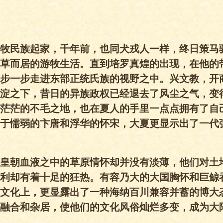
牧民族起家，千年前，也同犬戎人一样，终日策马
草而居的游牧生活。直到培罗真煌的出现，在他的
步一步走进东部正统氏族的视野之中。兴文教，开
淀之下，昔日的异族政权已经退去了风尘之气，变
茫茫的不毛之地，也在夏人的手里一点点拥有了自
于懦弱的卞唐和浮华的怀宋，大夏更显示出了一代
皇朝血液之中的草原情怀却并没有淡薄，他们对土
利却有着十足的狂热。有容乃大的大国胸怀和巨鲸
文化上，更显露出了一种海纳百川兼容并蓄的博大
融合和杂居，使他们的文化风俗灿烂多变，成为大