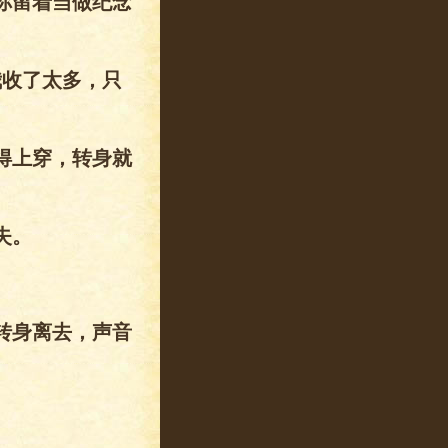
你留着当做纪念
我收了太多，只
得上穿，转身就
失。
转身离去，声音