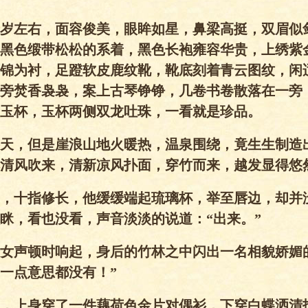
岁左右，面容俊美，眼眸如星，鼻梁高挺，双眉似
黑色缎带松松的系着，黑色长袍雍容华贵，上绣紫
锦为衬，足蹬软皮鹿纹靴，靴底刻着青云图纹，闲
旁焚香袅袅，案上古琴铮铮，几卷书卷散落在一旁
玉杯，玉杯两侧双龙吐珠，一看就是珍品。
天，但是崖浪山地火暖热，温泉围绕，竟生生制造
清风吹来，清新凉风扑面，穿竹而来，越发显得悠
，十指修长，他缓缓端起琉璃杯，举至唇边，却并
眯，看也没看，声音淡淡的说道：“出来。”
的女声顿时响起，身后的竹林之中闪出一名相貌娇媚
一点意思都没有！”
岁，上身穿了一件藕荷色金片对偶衫，下穿白蝶洒清