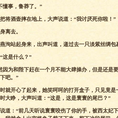
不懂事，鲁莽了。”
一把将酒壶摔在地上，大声说道：“我讨厌死你啦！”
身离去。
”燕洵站起身来，出声叫道，递过去一只淡紫丝绸包
“这是什么？”
然因为和陛下赶在一个月不能大肆操办，但是还是
下吧。”
时就开心了起来，她笑呵呵的打开盒子，只见竟是
时大睁，大声叫道：“这是，这是寰寰的尾巴？”
说道：“前几天听说寰寰咬伤了你的手，被西太妃