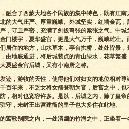
，融合了西蒙大地各个民族的集中特色，既有江南
北的大气庄严、厚重巍峨。外城坚实，红墙金瓦，
严，守卫严密，充满了剑拔弩张的紧张之气。中城
金门楼宇，夏华盛宫，更是大气万千，巍峨雄壮。
们居住的地方，山水草木，亭台拱桥，处处皆景，
，由地底通进，将后城装点的青山绿水，花草繁盛
大夏盛金宫后城，又有小南唐之称。
发迹，游牧的天性，使得他们对妇女的地位相对尊
千百年来，不乏女将女儒登朝为官，后宫之中，也
防，相对也宽容许多。是以，后城之内，除了皇帝
驻守，未封王出宫建衙的皇子也大多住在此地。
的莺歌别院之内，一处清幽的竹海之中，正坐着一