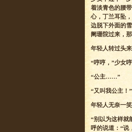
着淡青色的腰带
心，丁兰耳坠，
边脱下外面的雪
阑珊院过来，那
年轻人转过头来
“哼哼，”少女
“公主……”
“又叫我公主！
年轻人无奈一笑
“别以为这样就
呼的说道：“说