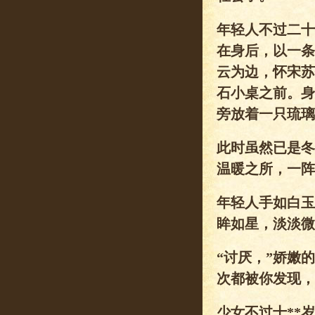
年轻人不过二十
在身后，以一条
云为边，怀宋苏
石小桌之前。身
旁放着一只琉璃
此时虽然已是冬
温暖之所，一阵
年轻人手如白玉
眸如星，淡淡微
“讨厌，”娇嫩
次都被你发现，
少女不过十**