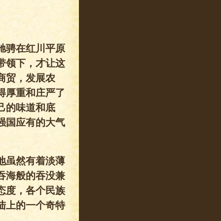
驰骋在红川平原
带领下，才让这
商贸，发展农
得厚重和庄严了
己的味道和底
强国应有的大气
地虽然有着淡薄
吞海般的吞没兼
态度，各个民族
陆上的一个奇特