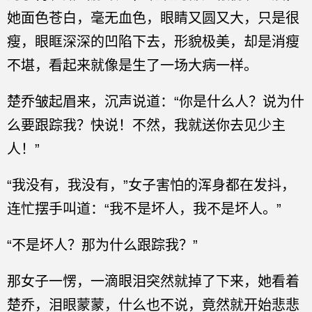
她面色苍白，毫无血色，眼睛又圆又大，只是很
瘦，眼眶深深的凹陷下去，形貌极美，却是消瘦
不堪，看起来就像是生了一场大病一样。
楚乔皱起眉来，沉声说道：“你是什么人？说为什
么要跟踪我？快说！不然，我就送你去见少主
人！”
“我没有，我没有，”女子害怕的浑身都在发抖，
连忙摆手叫道：“我不是坏人，我不是坏人。”
“不是坏人？那为什么跟踪我？”
那女子一愣，一滴眼泪突然就掉了下来，她看着
楚乔，泪眼蒙蒙，什么也不说，竟然就开始悲悲