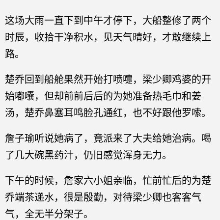
这场大雨一直下到中午才停下，大船整修了两个
时辰，收拾干净积水，见天气晴好，才敢继续上
路。
楚乔回到船舱果然开始打喷嚏，梁少卿鸡婆的开
始嘟囔，但却前前后后的为她准备热毛巾和姜
汤，楚乔鼻塞耳鸣脸孔通红，也不好跟他罗嗦。
詹子瑜听说她病了，竟派来了大夫给她治病。喝
了几大碗黑药汁，仍旧感觉浑身无力。
下午的时候，詹家六小姐亲临，忙前忙后的为楚
乔端茶递水，很是殷勤，对待梁少卿也客客气
气，全无半分架子。