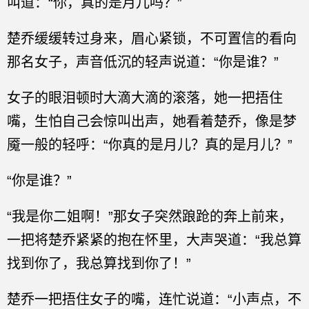
叫道：“你，真的是月儿吗？”
楚乔缓缓转过身来，眉心紧锁，不可置信的看向
那名女子，声音低沉的轻声说道：“你是谁？”
女子的眼泪顿时大滴大滴的滚落，她一把捂住
嘴，生怕自己会惊叫出声，她看着楚乔，像是梦
魇一般的轻呼：“你真的是月儿？真的是月儿？”
“你是谁？”
“我是你二姐啊！”那女子突然踉跄的奔上前来，
一把将楚乔紧紧的抱在怀里，大声哭道：“我总算
找到你了，我总算找到你了！”
楚乔一把捂住女子的嘴，连忙说道：“小声点，不