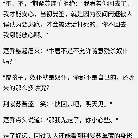
“不，不，”荆紫苏连忙拒绝：“我看着你回去了，
我才能安心，当初曼笙，就是因为夜间闲逛被人
误认为要逃跑，才会被活活打死的，你不回去，
我哪能放心啊。”
楚乔皱起眉来：“卞唐不是不允许随意残杀奴仆
吗？”
“傻孩子，奴仆就是奴仆，命都不是自己的，还哪
来的那么多讲究？”
荆紫苏苦涩一笑：“快回去吧，明天见。”
楚乔点头说道：“那我先走了，你小心些。”
走了好远，回过头去还能看到荆紫苏单薄的身影