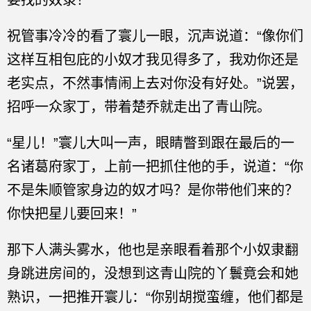
要找的奴隶！”
祝管事冷冷的看了寰儿一眼，沉声说道：“像你们
这样互相包庇的小奴才我见得多了，我劝你还是
老实点，不然事情闹上去对你没有好处。”说罢，
招呼一众家丁，带着楚乔就走出了青山院。
“星儿！”寰儿大叫一声，眼睛瞥到跟在最后的一
名诸葛府家丁，上前一把抓住他的手，说道：“你
不是朱顺管家身边的奴才吗？是你带他们来的？
你快把星儿要回来！”
那下人满头雾水，他也是亲眼看着那个小奴隶翻
身跳进房间的，没想到这青山院的丫鬟竟会和她
熟识，一把推开寰儿：“你别胡搅蛮缠，他们都是