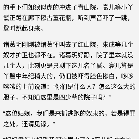
的手下们如狼似虎的冲进了青山院，寰儿等小丫
鬟正蹲在廊下擦古董花瓶，听到声音吓了一跳，
登时跳起身来。
诸葛玥刚刚被诸葛怀叫去了红山院，朱成等几个
奴才护卫也都不在。诸葛玥好静，院子里本就没
几个人，此刻更是只剩下这几名丫鬟。寰儿算是
丫鬟中年纪稍大的，仍旧被吓得脸色惨白，哆哆
嗦嗦的上前说道：“你们是什么人？怎么这么大的
胆子，不知道这里是四少爷的院子吗？”
“这位姑娘，我们是来抓逃跑的奴隶的，若是得罪
之处，还请见谅。”