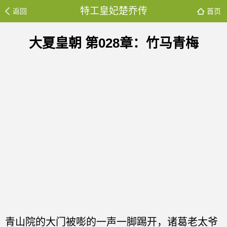
特工皇妃楚乔传
返回
首页
大夏皇朝 第028章：竹马青梅
青山院的大门被嘭的一声一脚踢开，诸葛老太爷