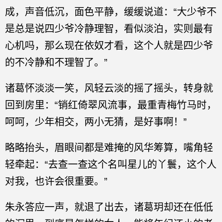
成，声音低沉，面色平静，缓缓说道：“大少爷不
是总是说四少爷冷静理智，看似淡泊，实则最有
心机吗，那么现在依奴才看，这个人就是四少爷
的不冷静和不理智了。”
诸葛怀淡淡一笑，风轻云淡的摇了摇头，转身就
回到房里：“销红倚翠风流事，最重青梅竹马时，
呵呵，少年相交，两小无猜，是好事啊！”
略略抬头，眉眼间都是难掩的风华筹算，嘴角轻
轻牵起：“去查一查这个名叫星儿的丫鬟，这个人
对我，也许会很重要。”
朱永答应一声，就退了出去，诸葛玥却还在低低